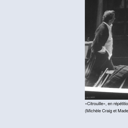
«Citrouille», en répét
(Mi­chèle Craig et Made
Navigati