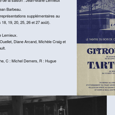
que de la saison : Jean-Marie Lemieux
Jean Barbeau.
(re­présentations supplé­mentaires au
18, 19, 20, 25, 26 et 27 août).
e Lemieux.
ellet, Diane Arcand, Mi­chèle Craig et
ult.
e, C : Michel Demers, R : Hugue