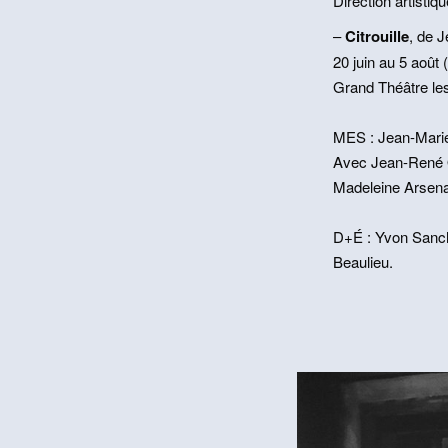
Direction artisti
–
Citrouille
, de 
20 juin au 5 août 
Grand Théâtre les 
MES : Jean-Mari
Avec Jean-René Ou
Madeleine Arsena
D+É : Yvon Sanch
Beaulieu.