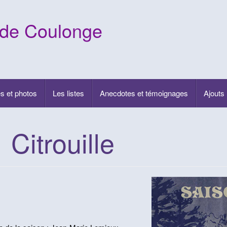
 de Coulonge
s et photos
Les listes
Anecdotes et témoignages
Ajouts
 Citrouille