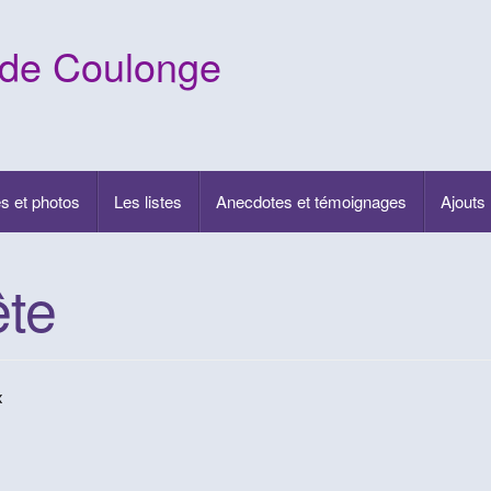
 de Coulonge
s et photos
Les listes
Anecdotes et témoignages
Ajouts
ête
x