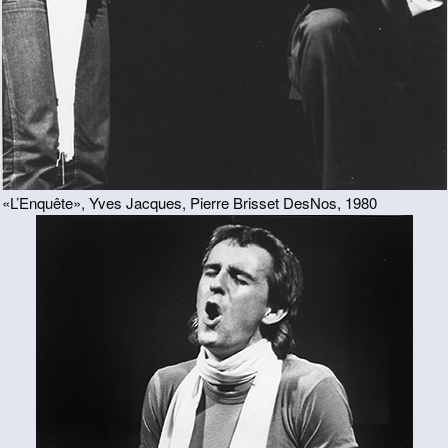
«L’Enquête», Yves Jacques, Pierre Brisset DesNos, 1980