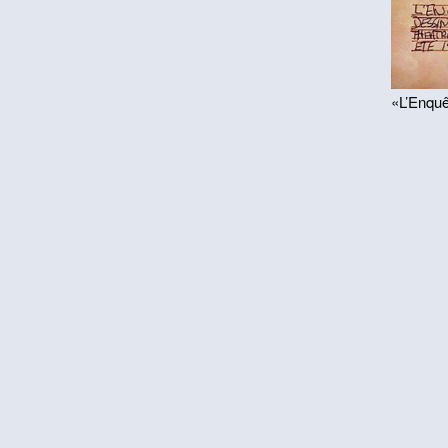
«L’Enquê