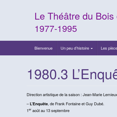
Skip
to
Le Théâtre du Bois
content
1977-1995
Bienvenue
Un peu d’histoire
Les pièce
1980.3 L’Enqu
Direction artistique de la saison : Jean-Marie Lemieu
–
L’Enquête
, de Frank Fontaine et Guy Dubé.
er
1
août au 13 septembre