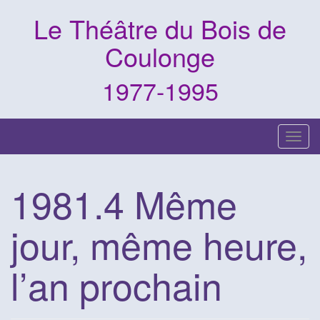
Skip
Le Théâtre du Bois de
to
content
Coulonge
1977-1995
T
o
g
1981.4 Même
g
l
jour, même heure,
e
n
a
l’an prochain
v
i
g