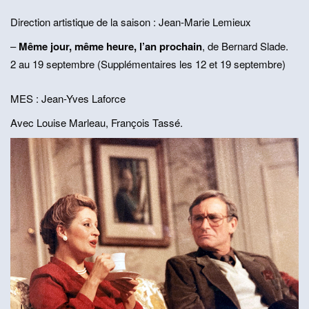
a
Direction artistique de la saison : Jean-Marie Lemieux
t
–
Même jour, même heure, l’an prochain
, de Bernard Slade.
i
2 au 19 septembre (Supplémentaires les 12 et 19 septembre)
o
n
MES : Jean-Yves Laforce
Avec Louise Marleau, François Tassé.