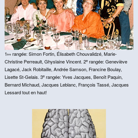
1
rangée: Simon Fortin, Élisabeth Chouvalidzé, Marie-
ère
e
Christine Perreault, Ghyslaine Vincent. 2
rangée: Geneviève
Lagacé, Jack Robitaille, Andrée Samson, Francine Boulay,
e
Lisette St-Gelais. 3
rangée: Yves Jacques, Benoît Paquin,
Bernard Michaud, Jacques Leblanc, François Tassé, Jacques
Lessard tout en haut!