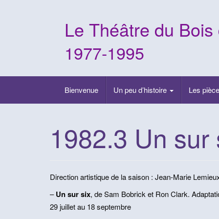
Skip
to
Le Théâtre du Bois
content
1977-1995
Bienvenue
Un peu d’histoire
Les pièce
1982.3 Un sur 
Direction artistique de la saison : Jean-Marie Lemieu
–
Un sur six
, de Sam Bobrick et Ron Clark. Adaptat
29 juillet au 18 septembre