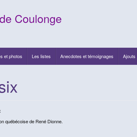
 de Coulonge
s et photos
Les listes
Anecdotes et témoignages
Ajouts
six
x
ion québécoise de René Dionne.